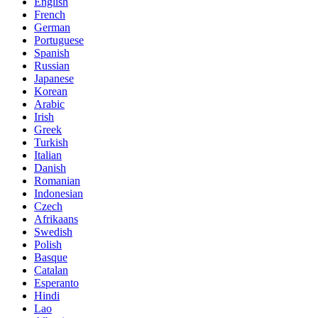
English
French
German
Portuguese
Spanish
Russian
Japanese
Korean
Arabic
Irish
Greek
Turkish
Italian
Danish
Romanian
Indonesian
Czech
Afrikaans
Swedish
Polish
Basque
Catalan
Esperanto
Hindi
Lao