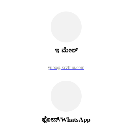
ಇ-ಮೇಲ್
yubo@xczhuu.com
ಫೋನ್/WhatsApp