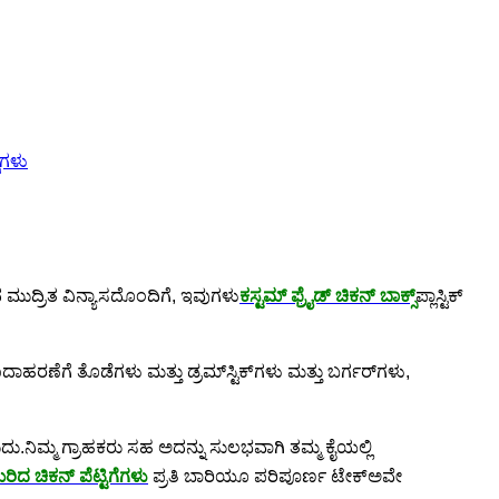
ುದ್ರಿತ ವಿನ್ಯಾಸದೊಂದಿಗೆ, ಇವುಗಳು
ಕಸ್ಟಮ್ ಫ್ರೈಡ್ ಚಿಕನ್ ಬಾಕ್ಸ್
ಪ್ಲಾಸ್ಟಿಕ್
ಾಹರಣೆಗೆ ತೊಡೆಗಳು ಮತ್ತು ಡ್ರಮ್‌ಸ್ಟಿಕ್‌ಗಳು ಮತ್ತು ಬರ್ಗರ್‌ಗಳು,
ು.ನಿಮ್ಮ ಗ್ರಾಹಕರು ಸಹ ಅದನ್ನು ಸುಲಭವಾಗಿ ತಮ್ಮ ಕೈಯಲ್ಲಿ
ರಿದ ಚಿಕನ್ ಪೆಟ್ಟಿಗೆಗಳು
ಪ್ರತಿ ಬಾರಿಯೂ ಪರಿಪೂರ್ಣ ಟೇಕ್‌ಅವೇ