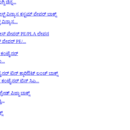
 ಚಿನ್ನ...
ವಿನ್ಯಾಸ...
ಪೇಪರ್ PE/...
...
ಟೈನರ್ ಟಿನ್ ಸಿಎ...
...