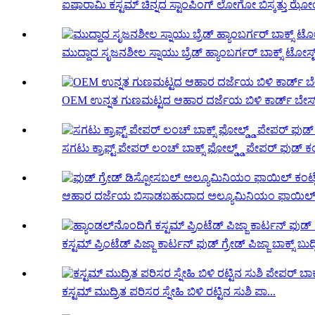
ಐಷಾರಾಮಿ ಕಸ್ಟಮ್ ಚಿನ್ನದ ಸ್ಟಾಂಪಿಂಗ್ ಲೋಗೋ ಬಿಸ್ಕತ್ತು ಝೋಂಗ್ಜಿ
ಮುದ್ದಾದ ಸೃಜನಶೀಲ ಸ್ನಾಯು ಬ್ರೆಡ್ ಹ್ಯಾಂಬರ್ಗರ್ ಬಾಕ್ಸ್ ಟೋಸ್ಟ್ 
OEM ಉನ್ನತ ಗುಣಮಟ್ಟದ ಆಹಾರ ದರ್ಜೆಯ ಬಿಳಿ ಕಾರ್ಡ್ ಬೇಸ್ 
ಸಗಟು ಕ್ರಾಫ್ಟ್ ಪೇಪರ್ ಲಂಚ್ ಬಾಕ್ಸ್ ಫೋಲ್ಡ್ಡ್ ಪೇಪರ್ ಫುಡ್ ಕಂ
ಆಹಾರ ದರ್ಜೆಯ ಬಿಸಾಡಬಹುದಾದ ಅಲ್ಯೂಮಿನಿಯಂ ಫಾಯಿಲ್ ಕಂ
ಕಸ್ಟಮ್ ಪ್ರಿಂಟೆಡ್ ಪಿಜ್ಜಾ ಕಾರ್ಟನ್ ಫುಡ್ ಗ್ರೇಡ್ ಪಿಜ್ಜಾ ಬಾಕ್ಸ್ ಬುದ್ಧಿ
ಕಸ್ಟಮ್ ಮುದ್ರಿತ ಪರಿಸರ ಸ್ನೇಹಿ ಬಿಳಿ ರಟ್ಟಿನ ಸುಶಿ ಪಾ...