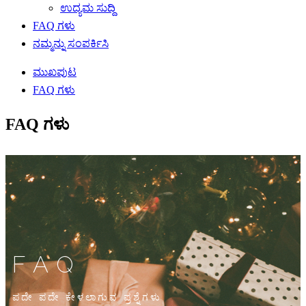
ಉದ್ಯಮ ಸುದ್ದಿ
FAQ ಗಳು
ನಮ್ಮನ್ನು ಸಂಪರ್ಕಿಸಿ
ಮುಖಪುಟ
FAQ ಗಳು
FAQ ಗಳು
FAQ
ಪದೇ ಪದೇ ಕೇಳಲಾಗುವ ಪ್ರಶ್ನೆಗಳು