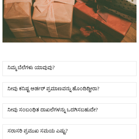
ನಿಮ್ಮ ಬೆಲೆಗಳು ಯಾವುವು?
ನೀವು ಕನಿಷ್ಟ ಆರ್ಡರ್ ಪ್ರಮಾಣವನ್ನು ಹೊಂದಿದ್ದೀರಾ?
ನೀವು ಸಂಬಂಧಿತ ದಾಖಲೆಗಳನ್ನು ಒದಗಿಸಬಹುದೇ?
ಸರಾಸರಿ ಪ್ರಮುಖ ಸಮಯ ಎಷ್ಟು?