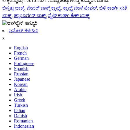
© ಕೃತಿಸ್ವಾಮ್ಯ - 2010-2022 : ಎಲ್ಲಾ ಹಕ್ಕುಗಳನ್ನು ಕಾಯ್ದಿರಿಸಲಾಗಿದೆ.
ಬಿಸ್ಕತ್ತು ಬಾಕ್ಸ್
,
ಪೇಪರ್ ಬಾಕ್ಸ್ ಕ್ರಾಫ್ಟ್
,
ಕ್ರಾಫ್ಟ್ ಬೇಸ್ ಪೇಪರ್
,
ಬಿಳಿ ಕಾರ್ಡ್ ಸುಶಿ
ಬಾಕ್ಸ್
,
ಹ್ಯಾಂಬರ್ಗರ್ ಬಾಕ್ಸ್
,
ವೈಟ್ ಕಾರ್ಡ್ ಕೇಕ್ ಬಾಕ್ಸ್
,
ಇಮೇಲ್ ಕಳುಹಿಸಿ
x
English
French
German
Portuguese
Spanish
Russian
Japanese
Korean
Arabic
Irish
Greek
Turkish
Italian
Danish
Romanian
Indonesian